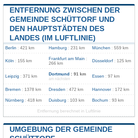
ENTFERNUNG ZWISCHEN DER
GEMEINDE SCHÜTTORF UND
DEN HAUPTSTÄDTEN DES
LANDES (IM LUFTLINIE)
Berlin
: 421 km
Hamburg
: 231 km
München
: 559 km
Frankfurt am Main
:
Köln
: 155 km
Düsseldorf
: 125 km
266 km
Dortmund
: 91 km
Leipzig
: 371 km
Essen
: 97 km
am nächsten
Bremen
: 1378 km
Dresden
: 472 km
Hannover
: 172 km
Nürnberg
: 418 km
Duisburg
: 103 km
Bochum
: 93 km
Entfernung berechnet in Luftlinie
UMGEBUNG DER GEMEINDE