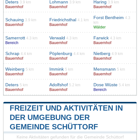
Deters
Lohmann
Haring
3.9 km
3.9 km
3.9 km
Bauernhof
Bauernhof
Bauernhof
Forst Bentheim
4.3
Schauing
Friedrichsthal
3.9 km
4.1 km
km
Bauernhof
Bauernhof
Wälder
Samerrott
Verwald
Farwick
4.3 km
4.3 km
4.3 km
Bereich
Bauernhof
Bauernhof
Schrap
Pöplenburg
Nietberg
4.4 km
4.4 km
4.9 km
Bauernhof
Bauernhof
Bauernhof
Weinberg
Immink
Mensmann
5 km
5 km
5 km
Bauernhof
Bauernhof
Bauernhof
Deters
Adolfshof
Dose Wüste
5 km
5.2 km
5.4 km
Bauernhof
Bauernhof
Bereich
FREIZEIT UND AKTIVITÄTEN IN
DER UMGEBUNG DER
GEMEINDE SCHÜTTORF
Keine Aktivitäten gefunden für die Gemeinde Schüttorf