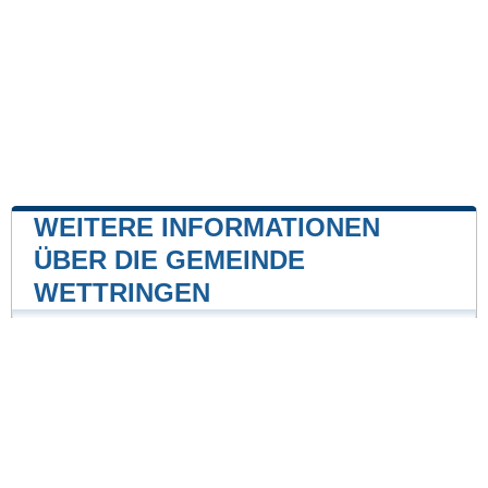
WEITERE INFORMATIONEN
ÜBER DIE GEMEINDE
WETTRINGEN
Kernkraftwerk
Kernkraftwerk Emsland
30 mile
Unsere Website ist nicht mit einer Regierungsbehörde
des Landes verbunden oder wird von ihr gesponsert.
Wir sind ein unabhängiges Unternehmen, das sich der
Bereitstellung wertvoller Informationen für die Bürger
und Einwohner des Landes verschrieben hat.