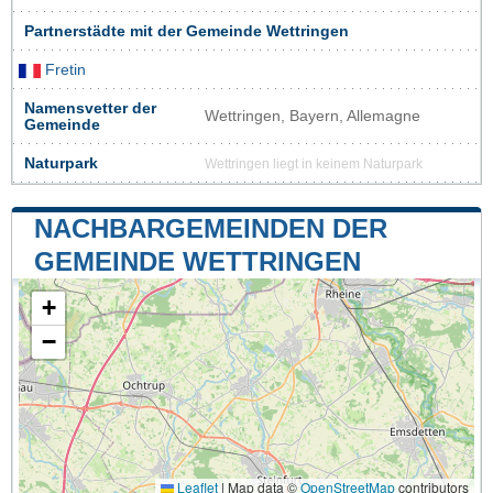
Partnerstädte mit der Gemeinde Wettringen
Fretin
Namensvetter der
Wettringen, Bayern, Allemagne
Gemeinde
Naturpark
Wettringen liegt in keinem Naturpark
NACHBARGEMEINDEN DER
GEMEINDE WETTRINGEN
+
−
Leaflet
|
Map data ©
OpenStreetMap
contributors