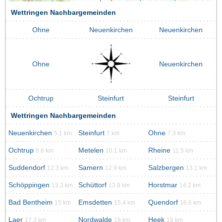
Wettringen Nachbargemeinden
Ohne
Neuenkirchen
Neuenkirchen
Ohne
Neuenkirchen
Ochtrup
Steinfurt
Steinfurt
Wettringen Nachbargemeinden
Neuenkirchen
Steinfurt
Ohne
5.1 km
7 km
7.3 km
Ochtrup
Metelen
Rheine
8.6 km
10.1 km
11.5 km
Suddendorf
Samern
Salzbergen
12.3 km
12.9 km
13.1 km
Schöppingen
Schüttorf
Horstmar
13.3 km
13.9 km
14.2 km
Bad Bentheim
Emsdetten
Quendorf
15 km
15.4 km
16.6 km
Laer
Nordwalde
Heek
17.3 km
18 km
18 km