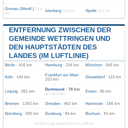
Gronau (Westf.)
18.8
Isterberg
Spelle
19.5 km
20.4 km
km
ENTFERNUNG ZWISCHEN DER
GEMEINDE WETTRINGEN UND
DEN HAUPTSTÄDTEN DES
LANDES (IM LUFTLINIE)
Berlin
: 416 km
Hamburg
: 234 km
München
: 545 km
Frankfurt am Main
:
Köln
: 144 km
Düsseldorf
: 115 km
252 km
Dortmund
: 78 km
Leipzig
: 361 km
Essen
: 86 km
am nächsten
Bremen
: 1392 km
Dresden
: 462 km
Hannover
: 166 km
Nürnberg
: 405 km
Duisburg
: 94 km
Bochum
: 81 km
Entfernung berechnet in Luftlinie