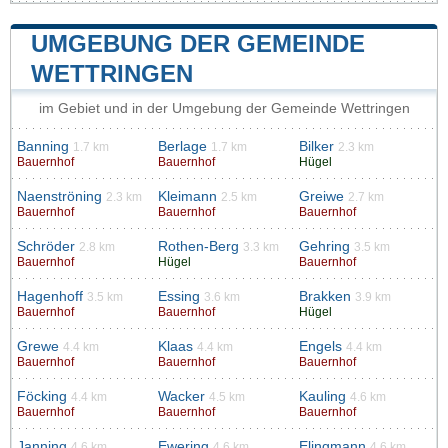
UMGEBUNG DER GEMEINDE
WETTRINGEN
im Gebiet und in der Umgebung der Gemeinde Wettringen
Banning
Berlage
Bilker
1.7 km
1.7 km
2.3 km
Bauernhof
Bauernhof
Hügel
Naenströning
Kleimann
Greiwe
2.3 km
2.5 km
2.7 km
Bauernhof
Bauernhof
Bauernhof
Schröder
Rothen-Berg
Gehring
2.8 km
3.3 km
3.5 km
Bauernhof
Hügel
Bauernhof
Hagenhoff
Essing
Brakken
3.5 km
3.6 km
3.9 km
Bauernhof
Bauernhof
Hügel
Grewe
Klaas
Engels
4.4 km
4.4 km
4.4 km
Bauernhof
Bauernhof
Bauernhof
Föcking
Wacker
Kauling
4.4 km
4.5 km
4.6 km
Bauernhof
Bauernhof
Bauernhof
Janning
Ewering
Elingmann
4.6 km
4.6 km
4.6 km