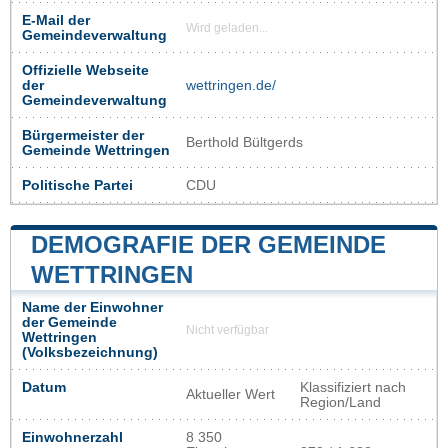
E-Mail der
Wird geladen...
Gemeindeverwaltung
Offizielle Webseite
der
wettringen.de/
Gemeindeverwaltung
Bürgermeister der
Berthold Bültgerds
Gemeinde Wettringen
Politische Partei
CDU
DEMOGRAFIE DER GEMEINDE
WETTRINGEN
Name der Einwohner
der Gemeinde
Nicht verfügbar
Wettringen
(Volksbezeichnung)
Datum
Klassifiziert nach
Aktueller Wert
Region/Land
Einwohnerzahl
8 350