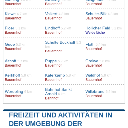
Bauernhof
Bauernhof
Bauernhof
Kiewe
Volkert
Schulte-Bilk
4.7 km
4.8 km
4.8 km
Bauernhof
Bauernhof
Bauernhof
Floer
Lindhoff
Hollicher Feld
5.1 km
5.2 km
5.2 km
Bauernhof
Bauernhof
Weidefläche
Schulte Bockholt
5.3
Gude
Floth
5.3 km
5.4 km
km
Bauernhof
Bauernhof
Bauernhof
Althoff
Puppe
Greiwe
5.7 km
5.7 km
5.8 km
Bauernhof
Bauernhof
Bauernhof
Kerkhoff
Katerkamp
Waldhof
5.8 km
5.8 km
5.8 km
Bauernhof
Bauernhof
Bauernhof
Bahnhof Sankt
Werdeling
Willebrand
6 km
6.5 km
Arnold
6 km
Bauernhof
Bauernhof
Bahnhof
FREIZEIT UND AKTIVITÄTEN IN
DER UMGEBUNG DER