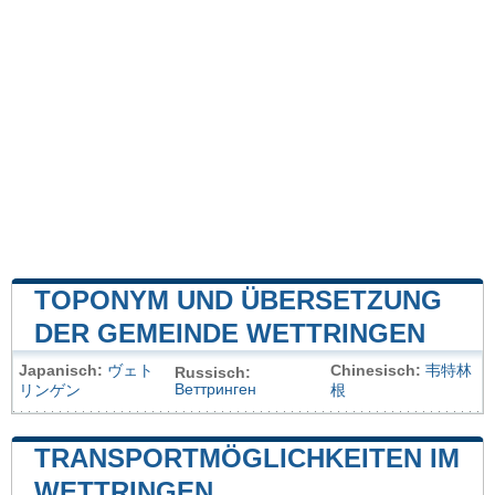
TOPONYM UND ÜBERSETZUNG
DER GEMEINDE WETTRINGEN
Japanisch:
ヴェト
Chinesisch:
韦特林
Russisch:
Веттринген
リンゲン
根
TRANSPORTMÖGLICHKEITEN IM
WETTRINGEN