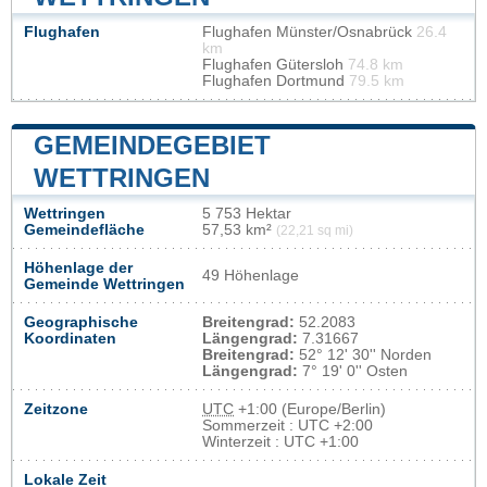
Flughafen
Flughafen Münster/Osnabrück
26.4
km
Flughafen Gütersloh
74.8 km
Flughafen Dortmund
79.5 km
GEMEINDEGEBIET
WETTRINGEN
Wettringen
5 753 Hektar
Gemeindefläche
57,53 km²
(22,21 sq mi)
Höhenlage der
49 Höhenlage
Gemeinde Wettringen
Geographische
Breitengrad:
52.2083
Koordinaten
Längengrad:
7.31667
Breitengrad:
52° 12' 30'' Norden
Längengrad:
7° 19' 0'' Osten
Zeitzone
UTC
+1:00 (Europe/Berlin)
Sommerzeit : UTC +2:00
Winterzeit : UTC +1:00
Lokale Zeit