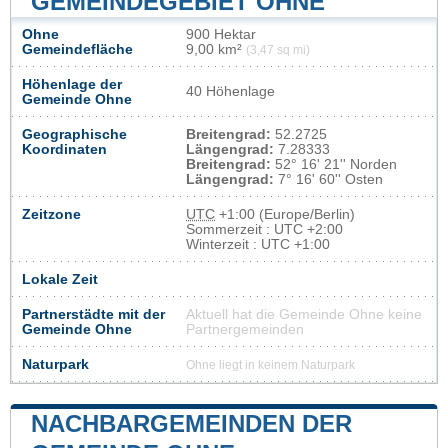
GEMEINDEGEBIET OHNE
Ohne
900 Hektar
Gemeindefläche
9,00 km²
(3,47 sq mi)
Höhenlage der
40 Höhenlage
Gemeinde Ohne
Geographische
Breitengrad:
52.2725
Koordinaten
Längengrad:
7.28333
Breitengrad:
52° 16' 21'' Norden
Längengrad:
7° 16' 60'' Osten
Zeitzone
UTC
+1:00 (Europe/Berlin)
Sommerzeit : UTC +2:00
Winterzeit : UTC +1:00
Lokale Zeit
Partnerstädte mit der
Aktuell hat die Gemeinde Ohne keine
Gemeinde Ohne
Partnergemeinden
Naturpark
Ohne liegt in keinem Naturpark
NACHBARGEMEINDEN DER