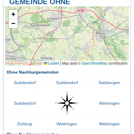
GEMEINDE OHNE
+
−
Leaflet
|
Map data ©
OpenStreetMap
contributors
Ohne Nachbargemeinden
Suddendorf
Suddendorf
Salzbergen
Suddendorf
Wettringen
Ochtrup
Wettringen
Wettringen