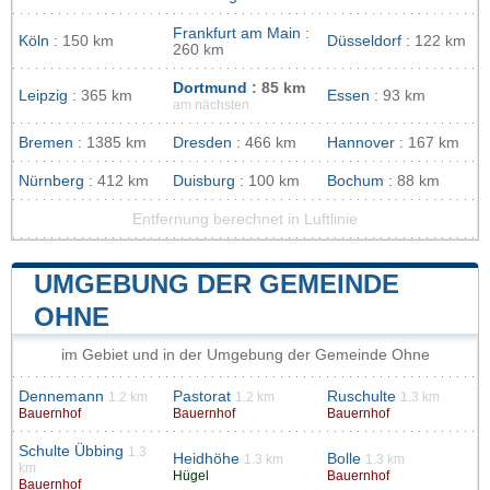
Frankfurt am Main
:
Köln
: 150 km
Düsseldorf
: 122 km
260 km
Dortmund
: 85 km
Leipzig
: 365 km
Essen
: 93 km
am nächsten
Bremen
: 1385 km
Dresden
: 466 km
Hannover
: 167 km
Nürnberg
: 412 km
Duisburg
: 100 km
Bochum
: 88 km
Entfernung berechnet in Luftlinie
UMGEBUNG DER GEMEINDE
OHNE
im Gebiet und in der Umgebung der Gemeinde Ohne
Dennemann
Pastorat
Ruschulte
1.2 km
1.2 km
1.3 km
Bauernhof
Bauernhof
Bauernhof
Schulte Übbing
1.3
Heidhöhe
Bolle
1.3 km
1.3 km
km
Hügel
Bauernhof
Bauernhof