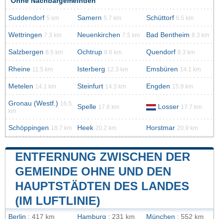
Ohne Nachbargemeinden
Suddendorf
Samern
Schüttorf
5 km
5.7 km
6.5 km
Wettringen
Neuenkirchen
Bad Bentheim
7.3 km
7.5 km
8.3 km
Salzbergen
Ochtrup
Quendorf
8.5 km
8.6 km
9.3 km
Rheine
Isterberg
Emsbüren
11.5 km
12.3 km
14.1 km
Metelen
Steinfurt
Engden
14.1 km
14.3 km
15.9 km
Gronau (Westf.)
16.5
Spelle
Losser
17.6 km
17.7 km
km
Schöppingen
Heek
Horstmar
18.7 km
20.2 km
20.9 km
ENTFERNUNG ZWISCHEN DER
GEMEINDE OHNE UND DEN
HAUPTSTÄDTEN DES LANDES
(IM LUFTLINIE)
Berlin
: 417 km
Hamburg
: 231 km
München
: 552 km