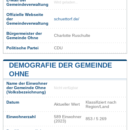
E-Mail der
Wird geladen...
Gemeindeverwaltung
Offizielle Webseite
der
schuettorf.de/
Gemeindeverwaltung
Bürgermeister der
Charlotte Ruschulte
Gemeinde Ohne
Politische Partei
CDU
DEMOGRAFIE DER GEMEINDE
OHNE
Name der Einwohner
der Gemeinde Ohne
Nicht verfügbar
(Volksbezeichnung)
Datum
Klassifiziert nach
Aktueller Wert
Region/Land
Einwohnerzahl
589 Einwohner
853 / 5 269
(2023)