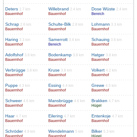
Deters
Willebrand
Dose Wüste
1.7 km
2.4 km
2.4 km
Bauernhof
Bauernhof
Bereich
Schrap
Schulte-Bilk
Lohmann
2.6 km
2.8 km
3.3 km
Bauernhof
Bauernhof
Bauernhof
Haring
Samerrott
Schauing
3.3 km
3.4 km
3.6 km
Bauernhof
Bereich
Bauernhof
Adolfshof
Bodenkamp
Hatger
3.8 km
3.8 km
3.8 km
Bauernhof
Bauernhof
Bauernhof
Verbrügge
Kruse
Volkert
3.8 km
3.8 km
4.2 km
Bauernhof
Bauernhof
Bauernhof
Puppe
Essing
Grewe
4.3 km
4.4 km
4.5 km
Bauernhof
Bauernhof
Bauernhof
Schweer
Mansbrügge
Brakken
4.6 km
4.6 km
4.7 km
Bauernhof
Bauernhof
Hügel
Haar
Eilering
Entenkoje
4.7 km
4.7 km
4.7 km
Bauernhof
Bauernhof
Bauernhof
Schröder
Wendelmann
Bilker
4.9 km
5 km
5.3 km
Bauernhof
Bauernhof
Hügel