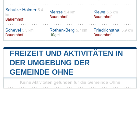
Schulze Holmer
5.4
Mense
Kiewe
5.4 km
5.5 km
km
Bauernhof
Bauernhof
Bauernhof
Schevel
Rothen-Berg
Friedrichsthal
5.5 km
5.7 km
5.9 km
Bauernhof
Hügel
Bauernhof
FREIZEIT UND AKTIVITÄTEN IN
DER UMGEBUNG DER
GEMEINDE OHNE
Keine Aktivitäten gefunden für die Gemeinde Ohne