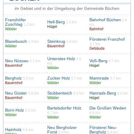
im Gebiet und in der Umgebung der Gemeinde Büchen
Franzhöfer
Bahnhof Büchen
1.8
Hell-Berg
1.5 km
Zuschlag
1.2 km
km
Hügel
Wälder
Bahnhof
Försterei Franzhof
Blasebusch
Steinkrug
1.9 km
2.8 km
3.7 km
Wälder
Bauernhof
Gebäude
Unterstes Holz
4.6
Neu Nüssau
Voß-Berg
4.1 km
4.7 km
km
Bauernhof
Hügel
Wälder
Bergholz
Zucker Holz
Mannrade
5.5 km
5.7 km
5.7 km
Bauernhof
Wälder
Wälder
Neu Güster
Stubbenteich
Hanrads-Berg
5.8 km
6.3 km
6.4 km
Bauernhof
Wälder
Hügel
Bartelsdorfer Holz
Die Großen Weden
Born-Holz
6.5 km
6.7 km
6.8 km
Wälder
Wälder
Wälder
Neu Bergholzer
Försterei Neu-
Hainholz
6.8 km
Forst
Bergholz
6.9 km
6.9 km