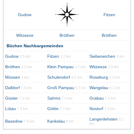
Gudow
Fitzen
Witzeeze
Bröthen
Bröthen
Büchen Nachbargemeinden
Gudow
Fitzen
Siebeneichen
0.5 km
2.2 km
3 km
Bröthen
Klein Pampau
Witzeeze
3.2 km
3.7 km
3.9 km
Müssen
Schulendorf
Roseburg
4 km
4.1 km
5.3 km
Dalldorf
Groß Pampau
Wangelau
5.5 km
5.7 km
6.1 km
Güster
Sahms
Grabau
7.3 km
7.4 km
7.4 km
Lütau
Göttin
Nostorf
7.4 km
7.7 km
7.8 km
Langenlehsten
8.1
Basedow
Kankelau
7.9 km
8 km
km