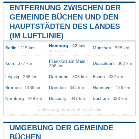
ENTFERNUNG ZWISCHEN DER
GEMEINDE BÜCHEN UND DEN
HAUPTSTÄDTEN DES LANDES
(IM LUFTLINIE)
Hamburg
: 42 km
Berlin
: 215 km
München
: 598 km
am nächsten
Frankfurt am Main
:
Köln
: 377 km
Düsseldorf
: 362 km
398 km
Leipzig
: 266 km
Dortmund
: 306 km
Essen
: 332 km
Bremen
: 1439 km
Dresden
: 344 km
Hannover
: 136 km
Nürnberg
: 449 km
Duisburg
: 347 km
Bochum
: 320 km
Entfernung berechnet in Luftlinie
UMGEBUNG DER GEMEINDE
BÜCHEN