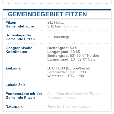
GEMEINDEGEBIET FITZEN
Fitzen
911 Hektar
Gemeindefläche
9,11 km²
(3,52 sq mi)
Höhenlage der
25 Höhenlage
Gemeinde Fitzen
Geographische
Breitengrad:
53.5
Koordinaten
Längengrad:
10.65
Breitengrad:
53° 30' 0'' Norden
Längengrad:
10° 39' 0'' Osten
Zeitzone
UTC
+1:00 (Europe/Berlin)
Sommerzeit : UTC +2:00
Winterzeit : UTC +1:00
Lokale Zeit
Partnerstädte mit der
Aktuell hat die Gemeinde Fitzen keine
Gemeinde Fitzen
Partnergemeinden
Naturpark
Fitzen liegt in keinem Naturpark