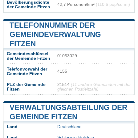
Bevölkerungsdichte
42,7 Personen/km²
(110,6 pop/sq mi)
der Gemeinde Fitzen
TELEFONNUMMER DER
GEMEINDEVERWALTUNG
FITZEN
Gemeindeschlüssel
01053029
der Gemeinde Fitzen
Telefonvorwahl der
4155
Gemeinde Fitzen
PLZ der Gemeinde
21514
(11 andere Gemeinden mit der
Fitzen
gleichen Postleitzahl)
VERWALTUNGSABTEILUNG DER
GEMEINDE FITZEN
Land
Deutschland
Land
Schleswig-Holstein