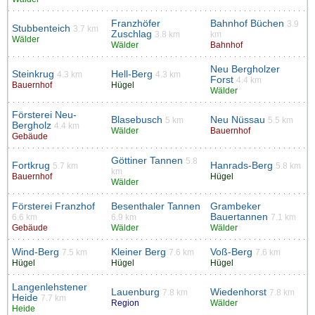
Franzhöfer
Bahnhof Büchen
3.9
Stubbenteich
3.7 km
Zuschlag
3.8 km
km
Wälder
Wälder
Bahnhof
Neu Bergholzer
Steinkrug
Hell-Berg
4.3 km
4.3 km
Forst
4.4 km
Bauernhof
Hügel
Wälder
Försterei Neu-
Blasebusch
Neu Nüssau
5 km
5.5 km
Bergholz
4.4 km
Wälder
Bauernhof
Gebäude
Göttiner Tannen
5.8
Fortkrug
Hanrads-Berg
5.7 km
5.8 km
km
Bauernhof
Hügel
Wälder
Försterei Franzhof
Besenthaler Tannen
Grambeker
Bauertannen
6.6 km
6.9 km
7.1 km
Gebäude
Wälder
Wälder
Wind-Berg
Kleiner Berg
Voß-Berg
7.5 km
7.6 km
7.6 km
Hügel
Hügel
Hügel
Langenlehstener
Lauenburg
Wiedenhorst
7.8 km
7.8 km
Heide
7.7 km
Region
Wälder
Heide