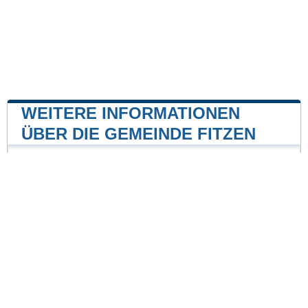
WEITERE INFORMATIONEN
ÜBER DIE GEMEINDE FITZEN
Kernkraftwerk
Kernkraftwerk Krümmel
19 mile
Unsere Website ist nicht mit einer Regierungsbehörde
des Landes verbunden oder wird von ihr gesponsert.
Wir sind ein unabhängiges Unternehmen, das sich der
Bereitstellung wertvoller Informationen für die Bürger
und Einwohner des Landes verschrieben hat.
Impressum
|
Daten aktualisieren
|
Kontakt
|
Städte und Ortschaften
der Welt
| Copyright © 2026 stadte-gemeinden.de Alle