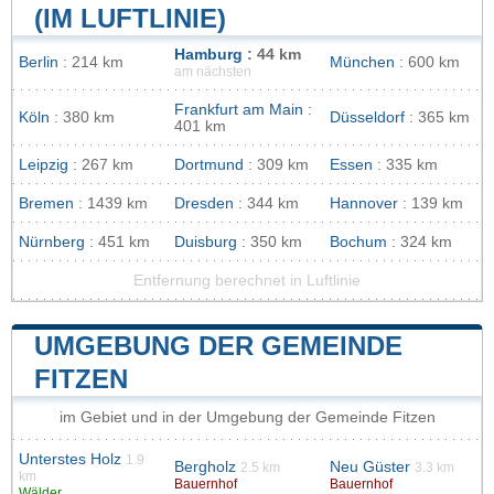
(IM LUFTLINIE)
Hamburg
: 44 km
Berlin
: 214 km
München
: 600 km
am nächsten
Frankfurt am Main
:
Köln
: 380 km
Düsseldorf
: 365 km
401 km
Leipzig
: 267 km
Dortmund
: 309 km
Essen
: 335 km
Bremen
: 1439 km
Dresden
: 344 km
Hannover
: 139 km
Nürnberg
: 451 km
Duisburg
: 350 km
Bochum
: 324 km
Entfernung berechnet in Luftlinie
UMGEBUNG DER GEMEINDE
FITZEN
im Gebiet und in der Umgebung der Gemeinde Fitzen
Unterstes Holz
1.9
Bergholz
Neu Güster
2.5 km
3.3 km
km
Bauernhof
Bauernhof
Wälder