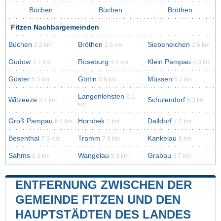
Büchen
Büchen
Bröthen
Fitzen Nachbargemeinden
Büchen
Bröthen
Siebeneichen
2.2 km
2.6 km
2.6 km
Gudow
Roseburg
Klein Pampau
2.7 km
4.2 km
4.3 km
Güster
Göttin
Müssen
5.3 km
5.6 km
5.7 km
Langenlehsten
6.1
Witzeeze
Schulendorf
5.7 km
6.3 km
km
Groß Pampau
Hornbek
Dalldorf
6.4 km
7 km
7.2 km
Besenthal
Tramm
Kankelau
7.3 km
7.8 km
8 km
Sahms
Wangelau
Grabau
8.3 km
8.3 km
8.7 km
ENTFERNUNG ZWISCHEN DER
GEMEINDE FITZEN UND DEN
HAUPTSTÄDTEN DES LANDES