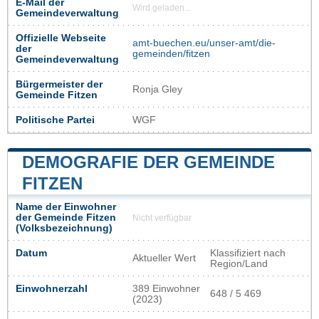
E-Mail der
Wird geladen...
Gemeindeverwaltung
Offizielle Webseite
amt-buechen.eu/unser-amt/die-
der
gemeinden/fitzen
Gemeindeverwaltung
Bürgermeister der
Ronja Gley
Gemeinde Fitzen
Politische Partei
WGF
DEMOGRAFIE DER GEMEINDE
FITZEN
Name der Einwohner
der Gemeinde Fitzen
Nicht verfügbar
(Volksbezeichnung)
Datum
Klassifiziert nach
Aktueller Wert
Region/Land
Einwohnerzahl
389 Einwohner
648 / 5 469
(2023)