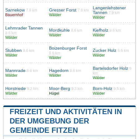
Langenlehstener
Sarnekow
Gresser Forst
7.8 km
7.8 km
Tannen
7.9 km
Bauernhof
Wälder
Wälder
Lehmrader Tannen
Mordkuhle
Kiefholz
8.6 km
8.6 km
8.6 km
Wälder
Wälder
Wälder
Boizenburger Forst
Stubben
Zucker Holz
8.6 km
8.6 km
8.6 km
Wälder
Wälder
Wälder
Bartelsdorfer Holz
9
Mannrade
Hagedorn
8.6 km
8.6 km
km
Wälder
Wälder
Wälder
Horstriede
Moor-Berg
Born-Holz
9.2 km
9.3 km
9.5 km
Wälder
Hügel
Wälder
FREIZEIT UND AKTIVITÄTEN IN
DER UMGEBUNG DER
GEMEINDE FITZEN