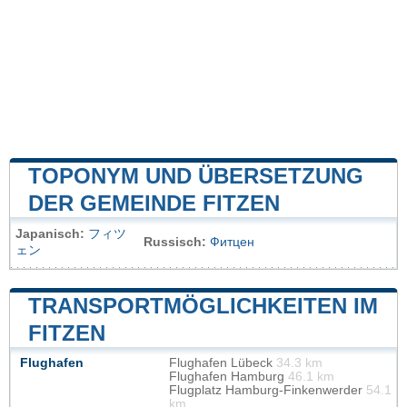
TOPONYM UND ÜBERSETZUNG
DER GEMEINDE FITZEN
Japanisch:
フィツ
Russisch:
Фитцен
ェン
TRANSPORTMÖGLICHKEITEN IM
FITZEN
Flughafen
Flughafen Lübeck
34.3 km
Flughafen Hamburg
46.1 km
Flugplatz Hamburg-Finkenwerder
54.1
km