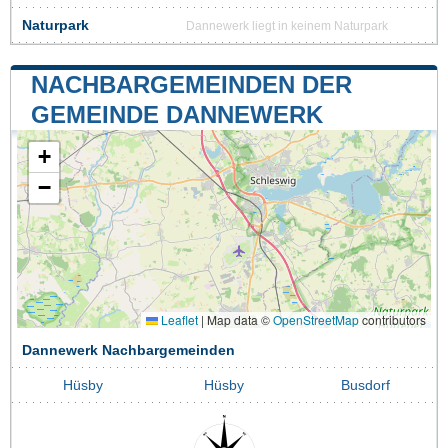
Naturpark
Dannewerk liegt in keinem Naturpark
NACHBARGEMEINDEN DER
GEMEINDE DANNEWERK
+
−
Leaflet
|
Map data ©
OpenStreetMap
contributors
Dannewerk Nachbargemeinden
Hüsby
Hüsby
Busdorf