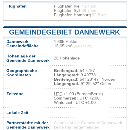
Flughafen
Flughafen Kiel
43.4 km
Flughafen Sylt
88.7 km
Flughafen Hamburg
99.8 km
GEMEINDEGEBIET DANNEWERK
Dannewerk
1 665 Hektar
Gemeindefläche
16,65 km²
(6,43 sq mi)
Höhenlage der
20 Höhenlage
Gemeinde Dannewerk
Geographische
Breitengrad:
54.4797
Koordinaten
Längengrad:
9.49778
Breitengrad:
54° 28' 47'' Norden
Längengrad:
9° 29' 52'' Osten
Zeitzone
UTC
+1:00 (Europe/Berlin)
Sommerzeit : UTC +2:00
Winterzeit : UTC +1:00
Lokale Zeit
Partnerstädte mit der
Aktuell hat die Gemeinde Dannewerk
Gemeinde Dannewerk
keine Partnergemeinden