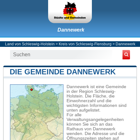
Dannewerk
Land von Schleswig-Holstein
>
Kreis von Schleswig-Flensburg
>
Dannewerk
DIE GEMEINDE DANNEWERK
Dannewerk ist eine Gemeinde
in der Region Schleswig-
Holstein. Die Fläche, die
Einwohnerzahl und die
wichtigsten Informationen sind
unten aufgelistet.
Für alle
Verwaltungsangelegenheiten
können Sie sich an das
Rathaus von Dannewerk
wenden. Die Adresse und die
Öffnungszeiten stehen auf