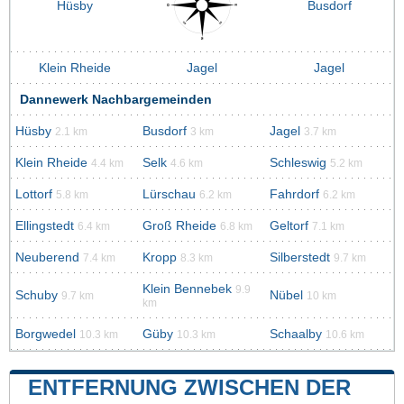
Hüsby
Busdorf
Klein Rheide
Jagel
Jagel
Dannewerk Nachbargemeinden
Hüsby
Busdorf
Jagel
2.1 km
3 km
3.7 km
Klein Rheide
Selk
Schleswig
4.4 km
4.6 km
5.2 km
Lottorf
Lürschau
Fahrdorf
5.8 km
6.2 km
6.2 km
Ellingstedt
Groß Rheide
Geltorf
6.4 km
6.8 km
7.1 km
Neuberend
Kropp
Silberstedt
7.4 km
8.3 km
9.7 km
Klein Bennebek
9.9
Schuby
Nübel
9.7 km
10 km
km
Borgwedel
Güby
Schaalby
10.3 km
10.3 km
10.6 km
ENTFERNUNG ZWISCHEN DER