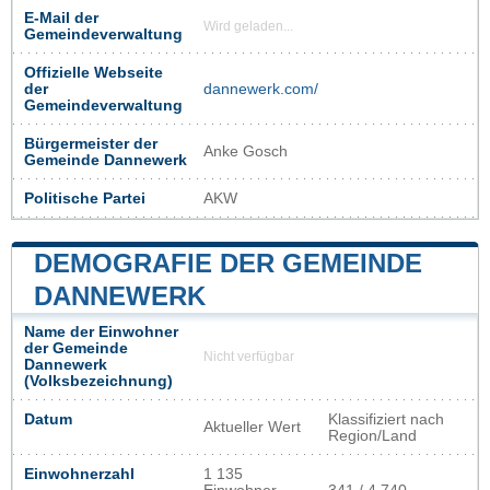
E-Mail der
Wird geladen...
Gemeindeverwaltung
Offizielle Webseite
der
dannewerk.com/
Gemeindeverwaltung
Bürgermeister der
Anke Gosch
Gemeinde Dannewerk
Politische Partei
AKW
DEMOGRAFIE DER GEMEINDE
DANNEWERK
Name der Einwohner
der Gemeinde
Nicht verfügbar
Dannewerk
(Volksbezeichnung)
Datum
Klassifiziert nach
Aktueller Wert
Region/Land
Einwohnerzahl
1 135