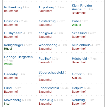
Klein Rheider
Rothenkrug
Thyraburg
1 km
1.3 km
Ausbau
1.5 km
Bauernhof
Bauernhof
Bauernhof
Grundlos
Klosterkrug
Pöhl
2.2 km
2.7 km
4.1 km
Bauernhof
Bauernhof
Wälder
Hüsbygaard
Königswill
Schellund
4.3 km
4.3 km
4.4 km
Bauernhof
Bauernhof
Bauernhof
Königshügel
Wedelspang
Mühlenhaus
4.5 km
4.5 km
4.5 km
Hügel
Bauernhof
Bauernhof
Gehege Tiergarten
Paulihof
Hüsbyfeld
4.7 km
4.7 km
4.7 km
Bauernhof
Bauernhof
Wälder
Süderschubyfeld
5
Haddeby
Gottorf
5 km
5.3 km
km
Bauernhof
Schloss
Bauernhof
Lund
Friedrichsfeld
Holpust
5.5 km
5.6 km
6 km
Bauernhof
Bauernhof
Bauernhof
Mövenberg
Ruhekrug
Neukrug
6.1 km
6.1 km
6.1 km
Insel
Bauernhof
Bauernhof