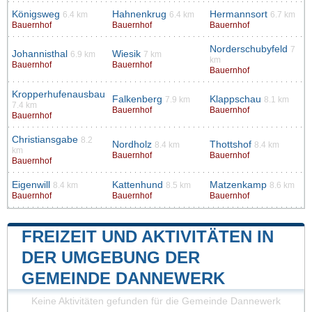
Königsweg
Hahnenkrug
Hermannsort
6.4 km
6.4 km
6.7 km
Bauernhof
Bauernhof
Bauernhof
Norderschubyfeld
7
Johannisthal
Wiesik
6.9 km
7 km
km
Bauernhof
Bauernhof
Bauernhof
Kropperhufenausbau
Falkenberg
Klappschau
7.9 km
8.1 km
7.4 km
Bauernhof
Bauernhof
Bauernhof
Christiansgabe
8.2
Nordholz
Thottshof
8.4 km
8.4 km
km
Bauernhof
Bauernhof
Bauernhof
Eigenwill
Kattenhund
Matzenkamp
8.4 km
8.5 km
8.6 km
Bauernhof
Bauernhof
Bauernhof
FREIZEIT UND AKTIVITÄTEN IN
DER UMGEBUNG DER
GEMEINDE DANNEWERK
Keine Aktivitäten gefunden für die Gemeinde Dannewerk