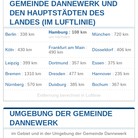
GEMEINDE DANNEWERK UND
DEN HAUPTSTÄDTEN DES
LANDES (IM LUFTLINIE)
Hamburg
: 108 km
Berlin
: 338 km
München
: 720 km
am nächsten
Frankfurt am Main
:
Köln
: 430 km
Düsseldorf
: 406 km
490 km
Leipzig
: 399 km
Dortmund
: 357 km
Essen
: 375 km
Bremen
: 1310 km
Dresden
: 477 km
Hannover
: 235 km
Nürnberg
: 570 km
Duisburg
: 385 km
Bochum
: 367 km
Entfernung berechnet in Luftlinie
UMGEBUNG DER GEMEINDE
DANNEWERK
im Gebiet und in der Umgebung der Gemeinde Dannewerk