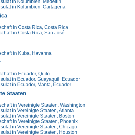
ulat in Kolumbien, Medellín
sulat in Kolumbien, Cartagena
ica
chaft in Costa Rica, Costa Rica
chaft in Costa Rica, San José
schaft in Kuba, Havanna
r
chaft in Ecuador, Quito
ulat in Ecuador, Guayaquil, Ecuador
ulat in Ecuador, Manta, Ecuador
gte Staaten
chaft in Vereinigte Staaten, Washington
ulat in Vereinigte Staaten, Atlanta
ulat in Vereinigte Staaten, Boston
chaft in Vereinigte Staaten, Phoenix
ulat in Vereinigte Staaten, Chicago
ulat in Vereinigte Staaten, Houston