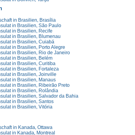
n
haft in Brasilien, Brasília
ulat in Brasilien, São Paulo
ulat in Brasilien, Recife
ulat in Brasilien, Blumenau
ulat in Brasilien, Cuiabá
ulat in Brasilien, Porto Alegre
ulat in Brasilien, Rio de Janeiro
ulat in Brasilien, Belém
ulat in Brasilien, Curitiba
ulat in Brasilien, Fortaleza
lat in Brasilien, Joinville
ulat in Brasilien, Manaus
ulat in Brasilien, Ribeirão Preto
ulat in Brasilien, Rolândia
ulat in Brasilien, Salvador da Bahia
ulat in Brasilien, Santos
lat in Brasilien, Vitória
chaft in Kanada, Ottawa
sulat in Kanada, Montreal