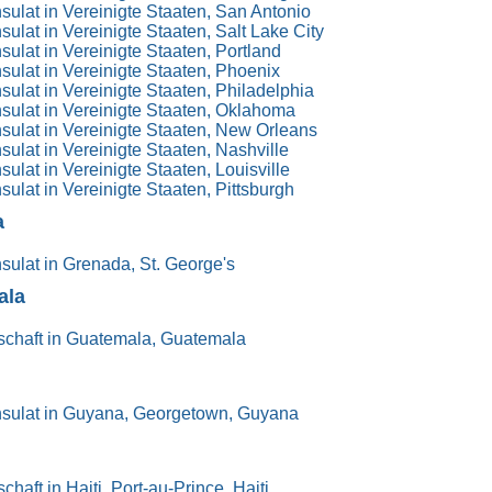
ulat in Vereinigte Staaten, San Antonio
ulat in Vereinigte Staaten, Salt Lake City
ulat in Vereinigte Staaten, Portland
ulat in Vereinigte Staaten, Phoenix
ulat in Vereinigte Staaten, Philadelphia
ulat in Vereinigte Staaten, Oklahoma
ulat in Vereinigte Staaten, New Orleans
ulat in Vereinigte Staaten, Nashville
ulat in Vereinigte Staaten, Louisville
ulat in Vereinigte Staaten, Pittsburgh
a
ulat in Grenada, St. George's
ala
schaft in Guatemala, Guatemala
sulat in Guyana, Georgetown, Guyana
haft in Haiti, Port-au-Prince, Haiti