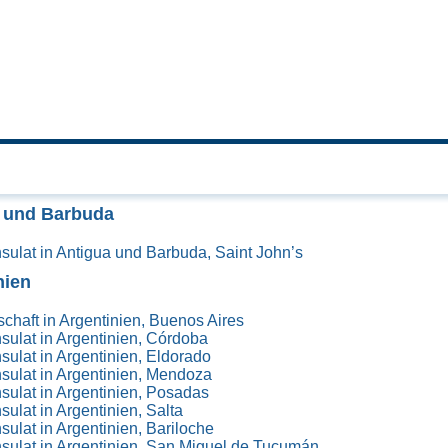
 und Barbuda
ulat in Antigua und Barbuda, Saint John’s
nien
chaft in Argentinien, Buenos Aires
ulat in Argentinien, Córdoba
ulat in Argentinien, Eldorado
ulat in Argentinien, Mendoza
ulat in Argentinien, Posadas
ulat in Argentinien, Salta
ulat in Argentinien, Bariloche
ulat in Argentinien, San Miguel de Tucumán